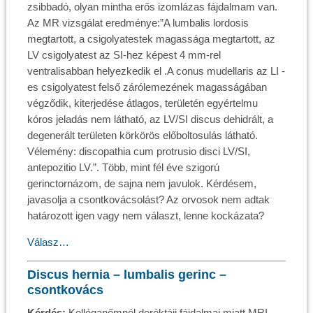
zsibbadó, olyan mintha erős izomlázas fájdalmam van.
Az MR vizsgálat eredménye:”A lumbalis lordosis
megtartott, a csigolyatestek magassága megtartott, az
LV csigolyatest az SI-hez képest 4 mm-rel
ventralisabban helyezkedik el .A conus mudellaris az LI -
es csigolyatest felső zárólemezének magasságában
végződik, kiterjedése átlagos, területén egyértelmu
kóros jeladás nem látható, az LV/SI discus dehidrált, a
degenerált területen körkörös előboltosulás látható.
Vélemény: discopathia cum protrusio disci LV/SI,
antepozitio LV.”. Több, mint fél éve szigorú
gerinctornázom, de sajna nem javulok. Kérdésem,
javasolja a csontkovácsolást? Az orvosok nem adtak
határozott igen vagy nem választ, lenne kockázata?
Válasz…
Discus hernia – lumbalis gerinc –
csontkovács
Kérdés:
Kolléganőmnél deréktáji fájdalmai miatt MRI