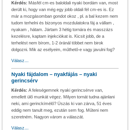
Kérdés:
Másfél cm-es baloldali nyaki bordám van, most
derült ki, hogy van még egy jobb oldali fél cm-es is. Ez
már a mozgásomban gondot okoz , pl. a bal kezem nem
tudom terhelni és bizonyos mozdulatokra fáj a vállam ,
nyakam , hátam. Jártam 3 hétig tornára és masszázs
kezelésre, kaptam injekciókat is. Kicsit jobb, de a
terhelést nem bírom, 1-2 óránál többet nem birok
dolgozni. Mik az esélyeim, műthető-e vagy javulni fog?
Válasz…
Nyaki fájdalom – nyakfájás – nyaki
gerincsérv
Kérdés:
A feleségemnek nyaki gerincsérve van,
emellett ülő munkát végez. Milyen tornát tudna ajánlani
neki, ami gerinckímélő? Úszás ki van zárva, 51 éves
eddig nem tanult meg, ezután sem fog. Műteni nem
szeretném. Nagyon várom a válaszát.
Válasz…