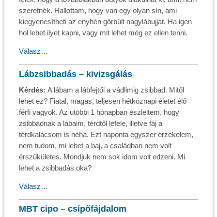
szeretnék. Hallottam, hogy van egy olyan sín, ami
kiegyenesítheti az enyhén görbült nagylábujjat. Ha igen
hol lehet ilyet kapni, vagy mit lehet még ez ellen tenni.
Válasz…
Lábzsibbadás – kivizsgálás
Kérdés:
A lábam a lábfejtől a vádlimig zsibbad. Mitől
lehet ez? Fiatal, magas, teljesen hétköznapi életet élő
férfi vagyok. Az utóbbi 1 hónapban észleltem, hogy
zsibbadnak a lábaim, térdtől lefele, illetve fáj a
térdkalácsom is néha. Ezt naponta egyszer érzékelem,
nem tudom, mi lehet a baj, a családban nem volt
érszűkületes. Mondjuk nem sok idom volt edzeni. Mi
lehet a zsibbadás oka?
Válasz…
MBT cipo – csípőfájdalom