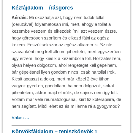
Kézfájdalom – írásgörcs
Kérdés:
Mi okozhatja azt, hogy nem tudok tollal
(ceruzával) folyamatosan írni, mert, ahogy a tollat a
kezembe veszem és elkezdek írni, azt veszem észre,
hogy görcsösen szorítom és elkezd fájni az egész
kezem. Feszül sokszor az egész alkarom is. Szinte
szavanként meg kell állnom pihentetni, mert egyszerűen
úgy érzem, hogy kiesik a kezemből a toll. Hozzáteszem,
olyan helyen dolgozom, ahol rengeteget kell gépelnem,
bár gépelésnél ilyen gondom nincs, csak ha tollal írok.
Kicsit aggaszt a dolog, mert már közel 2 éve itthon
vagyok gyed-en, gondoltam, ha nem dolgozok, sokat
pihentetem, akkor majd elmúlik, de sajnos nem így lett.
Voltam már vele reumatológusnál, kiírt fizikoterápiára, de
nem segített. Mitől lehet ez és mi lenne rá a gyógymód?
Válasz…
Könyökfájdalom – teniszkönyök 1