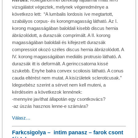
vizsgálatot végeztek, melynek végeredménye a
következo lett: “A lumbalis lordosis íve megtartott,
szabályos corpus- és korongmagasság látható. Az I.
korong magasságában baloldali kisebb discus hernia
ábrázolódott, a durazsák comprimált. A II. korong
magasságában baloldali és kifejezett durazsák
compressiot okozó széles discus hernia ábrázolódott. A
IV. korong magasságában mediális protrusio látható. A
durazsák itt is deformált. A gerinccsatorna kissé
szukebb. Enyhe balra convex scoliosis látható. A conus
cauda eltérést nem mutat. A kisízületek scleroticusak.”
Idegsebész szerint a sérvet nem kell muteni, a
kérdéseim a következok lennének:
-mennyire javíthat állapotán egy csontkovács?
-az úszás hasznos lenne-e számára?
Válasz…
Farkcsigolya – intim panasz – farok csont