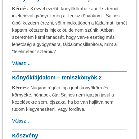
Kérdés:
3 évvel ezelőtt könyökömbe kapott szteroid
injekcióval gyógyult meg a “teniszkönyököm”. Sajnos
újból kezdem érezni, sőt mindkettőben a fájdalmat, ismét
kaptam kétszer is injekciót, de nem szűnik. Abban
szeretném kérni tanácsát, hogy van-e esetleg más
lehetőség a gyógyításra, fájdalomcsillapítóra, mint a
“félelmetes” szteroid?
Válasz…
Könyökfájdalom – teniszkönyök 2
Kérdés:
Nagyon régóta fáj a jobb könyököm és
környéke, hónapok óta. Sajnos nem igazán javul a
kezelésekre sem, éjszaka, ha be van hajlítva nem
tudom kiegyenesíteni, vagy fordítva.
Válasz…
Köszvény