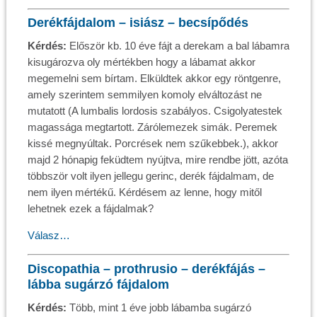
Derékfájdalom – isiász – becsípődés
Kérdés:
Először kb. 10 éve fájt a derekam a bal lábamra
kisugározva oly mértékben hogy a lábamat akkor
megemelni sem bírtam. Elküldtek akkor egy röntgenre,
amely szerintem semmilyen komoly elváltozást ne
mutatott (A lumbalis lordosis szabályos. Csigolyatestek
magassága megtartott. Zárólemezek simák. Peremek
kissé megnyúltak. Porcrések nem szűkebbek.), akkor
majd 2 hónapig feküdtem nyújtva, mire rendbe jött, azóta
többször volt ilyen jellegu gerinc, derék fájdalmam, de
nem ilyen mértékű. Kérdésem az lenne, hogy mitől
lehetnek ezek a fájdalmak?
Válasz…
Discopathia – prothrusio – derékfájás –
lábba sugárzó fájdalom
Kérdés:
Több, mint 1 éve jobb lábamba sugárzó