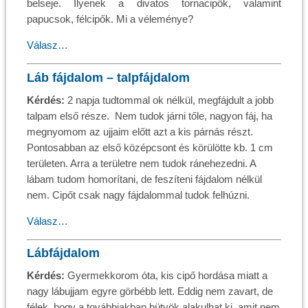
belseje. Ilyenek a divatos tornacipők, valamint
papucsok, félcipők. Mi a véleménye?
Válasz…
Láb fájdalom – talpfájdalom
Kérdés:
2 napja tudtommal ok nélkül, megfájdult a jobb
talpam első része. Nem tudok járni tőle, nagyon fáj, ha
megnyomom az ujjaim előtt azt a kis párnás részt.
Pontosabban az első középcsont és körülötte kb. 1 cm
területen. Arra a területre nem tudok ránehezedni. A
lábam tudom homorítani, de feszíteni fájdalom nélkül
nem. Cipőt csak nagy fájdalommal tudok felhúzni.
Válasz…
Lábfájdalom
Kérdés:
Gyermekkorom óta, kis cipő hordása miatt a
nagy lábujjam egyre görbébb lett. Eddig nem zavart, de
félek, hogy a továbbiakban bütyök alakulhat ki, amit nem