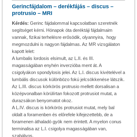
Gerincfájdalom – derékfájás – discus –
protrusio – MRI
Kérdés:
Gerinc fájdalommal kapcsolatban szeretnék
segítséget kérni. Hónapok óta deréktáji fájdalmaim
vannak, fizikai terhelésre erősödik, olyannyira, hogy
megmozdulni is nagyon fájdalmas. Az MR vizsgálaton
kapott lelet:
A lumbalis lordosis elsimult, az L.II. és III.
magasságában enyhén inverzióba ment át. A
csigolyákon spondylosis jelei. Az L.I. discus kivételével a
lumbális discusok különbözo fokú jelcsökkenése látszik.
Az L.III. discus körkörös protrusio mellett dorsalisan a
középvonalban körülírtan fokozott protrusiot mutat, a
durazsákon benyomatot okoz.
A L.IV. discus is körkörös protrusiot mutat, mely bal
oldalt a foramenben és előrefele kifejezettebb, de a
foramenen áthaladó gyök nem érintett. A myelon conus
terminalisa az L.I. csigolya magasságában van,
szabályos.