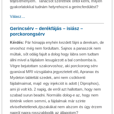
teljesítményem. Tanácsot szeretnék öntol kérni, milyen
gyakorlatokkal tudnám helyrehozni a gerincferdülést?
Válasz…
Gerincsérv – derékfájás – isiász –
porckorongsérv
Kérdés:
Pár hónapja enyhén kezdett fájni a derekam, de
orvoshoz még nem fordultam. Sajnos a panaszok nem
múltak, sőt odáig fajult a dolog hogy lábra sem tudtam
állni mivel a fájdalom lesugárzott a bal combomba is.
Végre bejutottam szakorvoshoz, aki porckorong sérv
gyanúval MRI vizsgálatra jegyeztetett elő, Apranax és
Mydeton tablettát szedek, ami nem csökkenti
fájdalmaimat, majd egy injekciót is adott ( Diprophos),
ami jó volt kb. 2 napig, de erről azt hallottam, hogy nem
szabad surun beadni. Normális dolog-e az, hogy nem
történik velem semmi, a fájdalmak már szinte
elviselhetetlenek,éjszakákat nem alszom és úgy érzem
napról napra rosszabbodik az állapotom?