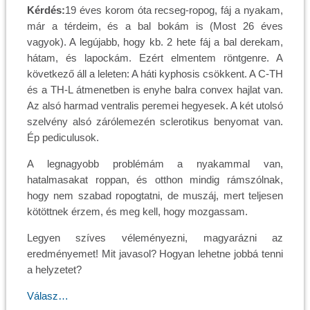
Kérdés:
19 éves korom óta recseg-ropog, fáj a nyakam,
már a térdeim, és a bal bokám is (Most 26 éves
vagyok). A legújabb, hogy kb. 2 hete fáj a bal derekam,
hátam, és lapockám. Ezért elmentem röntgenre. A
következő áll a leleten: A háti kyphosis csökkent. A C-TH
és a TH-L átmenetben is enyhe balra convex hajlat van.
Az alsó harmad ventralis peremei hegyesek. A két utolsó
szelvény alsó zárólemezén sclerotikus benyomat van.
Ép pediculusok.
A legnagyobb problémám a nyakammal van,
hatalmasakat roppan, és otthon mindig rámszólnak,
hogy nem szabad ropogtatni, de muszáj, mert teljesen
kötöttnek érzem, és meg kell, hogy mozgassam.
Legyen szíves véleményezni, magyarázni az
eredményemet! Mit javasol? Hogyan lehetne jobbá tenni
a helyzetet?
Válasz…