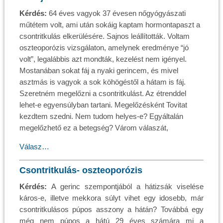
Kérdés:
64 éves vagyok 37 évesen nőgyógyászati
műtétem volt, ami után sokáig kaptam hormontapaszt a
csontritkulás elkerülésére. Sajnos leállították. Voltam
oszteoporózis vizsgálaton, amelynek eredménye “jó
volt”, legalábbis azt mondták, kezelést nem igényel.
Mostanában sokat fáj a nyaki gerincem, és mivel
asztmás is vagyok a sok köhögéstől a hátam is fáj.
Szeretném megelőzni a csontritkulást. Az étrenddel
lehet-e egyensúlyban tartani. Megelőzésként Tovitat
kezdtem szedni. Nem tudom helyes-e? Egyáltalán
megelőzhető ez a betegség? Várom válaszát,
Válasz…
Csontritkulás- oszteoporózis
Kérdés:
A gerinc szempontjából a hátizsák viselése
káros-e, illetve mekkora súlyt vihet egy idosebb, már
csontritkulásos púpos asszony a hátán? Továbbá egy
még nem púpos a hátú 29 éves számára mi a