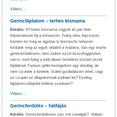
Válasz…
Gerincfájdalom – terhes kismama
Kérdés:
29 hetes kismama vagyok és pár hete
folyamatosan fáj a tomporom. Foleg séta, lépcsozés
közben és még az ágyban is borzasztó nehezen
fordulok meg az egyik oldalról a másikra. Van egy enyhe
gerincferdülésem, nem tudom ezzel összefüggésben
van-e, mert foleg a jobb lábam terhelése közben érzek
fájdalmat. Fastum géllel kenegettem egy darabig, de
nem szuntek a tünetek. Ízületi gyulladásom lehet, vagy
ez csupán az állapotomnak tudható be? Esetleg
fájdalomcsillapítót kellene szednem?
Válasz…
Gerincferdülés – hátfájás
Kérdés:
Gerincferdülésem van, mit csináljak? Voltam