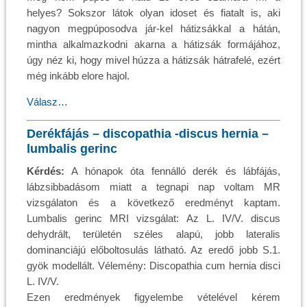
helyes? Sokszor látok olyan idoset és fiatalt is, aki
nagyon megpúposodva jár-kel hátizsákkal a hátán,
mintha alkalmazkodni akarna a hátizsák formájához,
úgy néz ki, hogy mivel húzza a hátizsák hátrafelé, ezért
még inkább elore hajol.
Válasz…
Derékfájás – discopathia -discus hernia –
lumbalis gerinc
Kérdés:
A hónapok óta fennálló derék és lábfájás,
lábzsibbadásom miatt a tegnapi nap voltam MR
vizsgálaton és a következő eredményt kaptam.
Lumbalis gerinc MRI vizsgálat: Az L. IV/V. discus
dehydrált, területén széles alapú, jobb lateralis
dominanciájú előboltosulás látható. Az eredő jobb S.1.
gyök modellált. Vélemény: Discopathia cum hernia disci
L. IV/V.
Ezen eredmények figyelembe vételével kérem