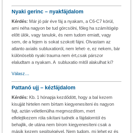
Nyaki gerinc – nyakfájdalom
Kérdés:
Már jó pár éve fáj a nyakam, a C6-C7 körül,
ami néha nagyon be tud görcsölni, főleg ha számítógép
előtt ülök, vagy tanulok, és nem tudom emiatt, vagy
sem, de a fejem is sokat szokott fájni. Olvastam az
atlanto axialis subluxatioról, nem lehet- e, ez nekem, bár
különösebb nyaki trauma nem ért,csak párszor
elaludtam a nyakam. A subluxatio mitől alakulhat ki?
Válasz…
Pattanó ujj – kézfájdalom
Kérdés:
Kb. 1 hónapja kezdődött, hogy a bal kezem
kisujját hirtelen nem bírtam kiegyenesíteni és nagyon
fajt, aztán véletlenülha megmozdítom, mert
elfelejtkezem róla sikítani tudnék a fájdalomtól és
behajlik, de utána nem bírom kiegyenesíteni csak a
másik kezem segítségével. Nem tudom, mi lehet ez és