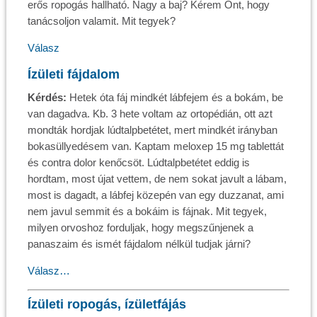
erős ropogás hallható. Nagy a baj? Kérem Önt, hogy
tanácsoljon valamit. Mit tegyek?
Válasz
Ízületi fájdalom
Kérdés:
Hetek óta fáj mindkét lábfejem és a bokám, be
van dagadva. Kb. 3 hete voltam az ortopédián, ott azt
mondták hordjak lúdtalpbetétet, mert mindkét irányban
bokasüllyedésem van. Kaptam meloxep 15 mg tablettát
és contra dolor kenőcsöt. Lúdtalpbetétet eddig is
hordtam, most újat vettem, de nem sokat javult a lábam,
most is dagadt, a lábfej közepén van egy duzzanat, ami
nem javul semmit és a bokáim is fájnak. Mit tegyek,
milyen orvoshoz forduljak, hogy megszűnjenek a
panaszaim és ismét fájdalom nélkül tudjak járni?
Válasz…
Ízületi ropogás, ízületfájás