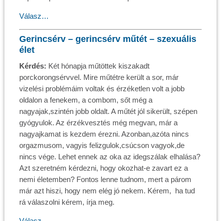
Válasz…
Gerincsérv – gerincsérv műtét – szexuális
élet
Kérdés:
Két hónapja műtöttek kiszakadt
porckorongsérvvel. Mire műtétre került a sor, már
vizelési problémáim voltak és érzéketlen volt a jobb
oldalon a fenekem, a combom, sőt még a
nagyajak,szintén jobb oldalt. A műtét jól sikerült, szépen
gyógyulok. Az érzékvesztés még megvan, már a
nagyajkamat is kezdem érezni. Azonban,azóta nincs
orgazmusom, vagyis felizgulok,csúcson vagyok,de
nincs vége. Lehet ennek az oka az idegszálak elhalása?
Azt szeretném kérdezni, hogy okozhat-e zavart ez a
nemi életemben? Fontos lenne tudnom, mert a párom
már azt hiszi, hogy nem elég jó nekem. Kérem, ha tud
rá válaszolni kérem, írja meg.
Válasz…