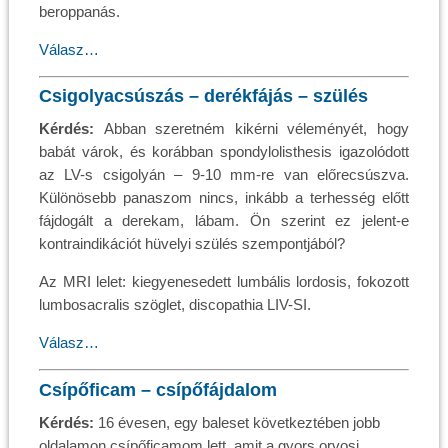
beroppanás.
Válasz…
Csigolyacsúszás – derékfájás – szülés
Kérdés:
Abban szeretném kikérni véleményét, hogy
babát várok, és korábban spondylolisthesis igazolódott
az LV-s csigolyán – 9-10 mm-re van előrecsúszva.
Különösebb panaszom nincs, inkább a terhesség előtt
fájdogált a derekam, lábam. Ön szerint ez jelent-e
kontraindikációt hüvelyi szülés szempontjából?
Az MRI lelet: kiegyenesedett lumbális lordosis, fokozott
lumbosacralis szöglet, discopathia LIV-SI.
Válasz…
Csípőficam – csípőfájdalom
Kérdés:
16 évesen, egy baleset következtében jobb
oldalamon csípőficamom lett, amit a gyors orvosi