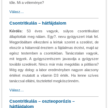
tőle. Mi a véleménye?
Válasz…
Csontritkulás – hátfájdalom
Kérdés:
53 éves vagyok, súlyos csontritkulást
állapítottak meg nálam. Egy?. nevu gyógyszert írtak fel.
Megpróbáltam elkezdeni a leírtak szerint a szedést, de
eloször a hátamnál éreztem a fájdalmas érzést, majd az
egész testemben a csontokban. Tanácstalan vagyok,
mit tegyek. A gyógyszerészem javasolja a gyógyszer
további szedését. Nincs már más megoldás a pótlásra?
Még egy dolog: a labor eredményben nagyon alacsony
értéket mutatott a vitamin D3 érték. Ha lenne szíves
tanáccsal ellátni, tisztelettel megköszönném.
Válasz…
Csontritkulás – oszteoporózis –
hátfájdalom