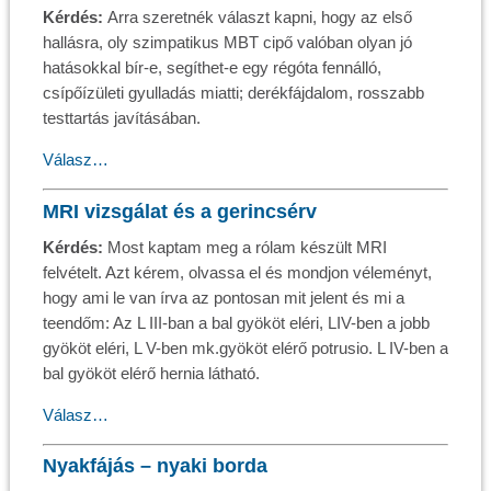
Kérdés:
Arra szeretnék választ kapni, hogy az első
hallásra, oly szimpatikus MBT cipő valóban olyan jó
hatásokkal bír-e, segíthet-e egy régóta fennálló,
csípőízületi gyulladás miatti; derékfájdalom, rosszabb
testtartás javításában.
Válasz…
MRI vizsgálat és a gerincsérv
Kérdés:
Most kaptam meg a rólam készült MRI
felvételt. Azt kérem, olvassa el és mondjon véleményt,
hogy ami le van írva az pontosan mit jelent és mi a
teendőm: Az L III-ban a bal gyököt eléri, LIV-ben a jobb
gyököt eléri, L V-ben mk.gyököt elérő potrusio. L IV-ben a
bal gyököt elérő hernia látható.
Válasz…
Nyakfájás – nyaki borda