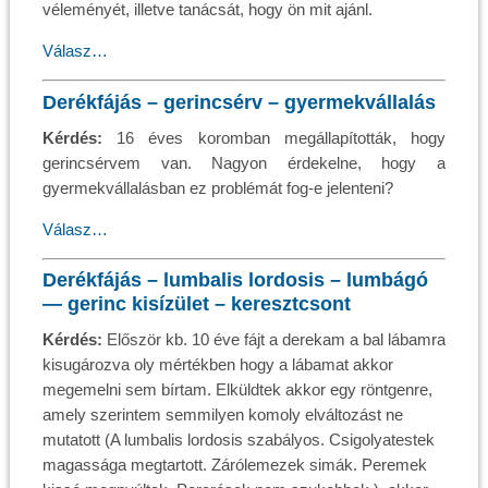
véleményét, illetve tanácsát, hogy ön mit ajánl.
Válasz…
Derékfájás – gerincsérv – gyermekvállalás
Kérdés:
16 éves koromban megállapították, hogy
gerincsérvem van. Nagyon érdekelne, hogy a
gyermekvállalásban ez problémát fog-e jelenteni?
Válasz…
Derékfájás – lumbalis lordosis – lumbágó
— gerinc kisízület – keresztcsont
Kérdés:
Először kb. 10 éve fájt a derekam a bal lábamra
kisugározva oly mértékben hogy a lábamat akkor
megemelni sem bírtam. Elküldtek akkor egy röntgenre,
amely szerintem semmilyen komoly elváltozást ne
mutatott (A lumbalis lordosis szabályos. Csigolyatestek
magassága megtartott. Zárólemezek simák. Peremek