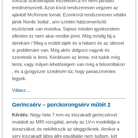
sorozat fizikoterápiás kezelésen,a mi némi javulást
eredményezett. Azon kívül rendszeresen végzem az
ajánlott McKensie tornát. Ezenkívül rendszeresen sétálni
járok Nordic bottal , ami szintén hátizomerősítő
eszköznek van mondva. Sajnos minden igyekezetem
ellenére ez nem akar rendbe jönni. Még mindig fáj a
derekam / főleg a műtéti tájék és a hátam/ és az üléssel
is problémám van. Még aktív dolgozó vagyok és
szeretnék is lenni. Kérdésem az lenne, mit tudok még
tenni, vagy milyen lehetőségem van még a felsoroltakon
, és a gyógyszer szedésén túl, hogy panaszmentes
legyek.
Válasz…
Gerincsérv – porckorongsérv műtét 2
Kérdés:
Négy hete 7 mm-es kiszakadt gerincsérvet
mutatott az MRI vizsgálat, amely az LV-n modellálja a
durazsákot, és nekifekszik az ideggyöknek. Amikor a
sérv kiszakadt lábra állni egyáltalán nem tudtam, két