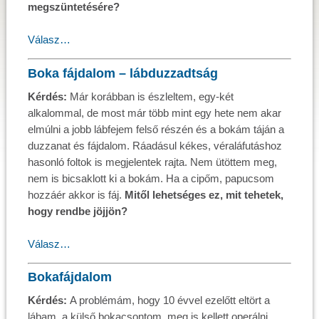
megszüntetésére?
Válasz…
Boka fájdalom – lábduzzadtság
Kérdés:
Már korábban is észleltem, egy-két
alkalommal, de most már több mint egy hete nem akar
elmúlni a jobb lábfejem felső részén és a bokám táján a
duzzanat és fájdalom. Ráadásul kékes, véraláfutáshoz
hasonló foltok is megjelentek rajta. Nem ütöttem meg,
nem is bicsaklott ki a bokám. Ha a cipőm, papucsom
hozzáér akkor is fáj.
Mitől lehetséges ez, mit tehetek,
hogy rendbe jöjjön?
Válasz…
Bokafájdalom
Kérdés:
A problémám, hogy 10 évvel ezelőtt eltört a
lábam, a külső bokacsontom, meg is kellett operálni.