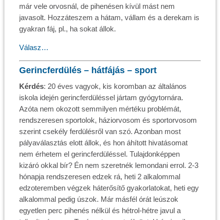
már vele orvosnál, de pihenésen kívül mást nem
javasolt. Hozzáteszem a hátam, vállam és a derekam is
gyakran fáj, pl., ha sokat állok.
Válasz…
Gerincferdülés – hátfájás – sport
Kérdés
: 20 éves vagyok, kis koromban az általános
iskola idején gerincferdüléssel jártam gyógytornára.
Azóta nem okozott semmilyen mértéku problémát,
rendszeresen sportolok, háziorvosom és sportorvosom
szerint csekély ferdülésről van szó. Azonban most
pályaválasztás elott állok, és hon áhított hivatásomat
nem érhetem el gerincferdüléssel. Tulajdonképpen
kizáró okkal bír? Én nem szeretnék lemondani errol. 2-3
hónapja rendszeresen edzek rá, heti 2 alkalommal
edzoteremben végzek háterősítő gyakorlatokat, heti egy
alkalommal pedig úszok. Már másfél órát leúszok
egyetlen perc pihenés nélkül és hétrol-hétre javul a