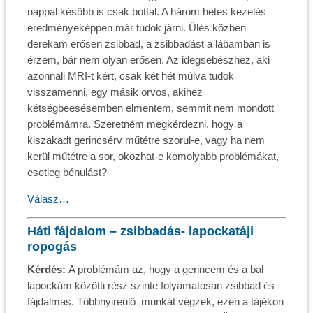
nappal később is csak bottal. A három hetes kezelés
eredményeképpen már tudok járni. Ülés közben
derekam erősen zsibbad, a zsibbadást a lábamban is
érzem, bár nem olyan erősen. Az idegsebészhez, aki
azonnali MRI-t kért, csak két hét múlva tudok
visszamenni, egy másik orvos, akihez
kétségbeesésemben elmentem, semmit nem mondott
problémámra. Szeretném megkérdezni, hogy a
kiszakadt gerincsérv műtétre szorul-e, vagy ha nem
kerül műtétre a sor, okozhat-e komolyabb problémákat,
esetleg bénulást?
Válasz…
Háti fájdalom – zsibbadás- lapockatáji
ropogás
Kérdés:
A problémám az, hogy a gerincem és a bal
lapockám közötti rész szinte folyamatosan zsibbad és
fájdalmas. Többnyireülő munkát végzek, ezen a tájékon