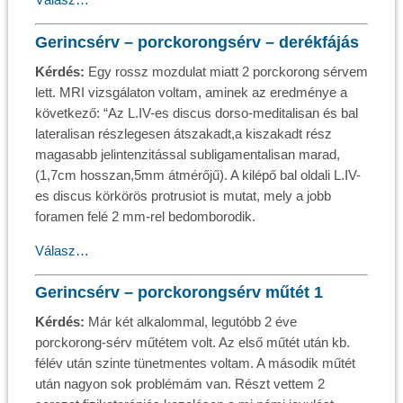
Gerincsérv – porckorongsérv – derékfájás
Kérdés:
Egy rossz mozdulat miatt 2 porckorong sérvem
lett. MRI vizsgálaton voltam, aminek az eredménye a
következő: “Az L.IV-es discus dorso-meditalisan és bal
lateralisan részlegesen átszakadt,a kiszakadt rész
magasabb jelintenzitással subligamentalisan marad,
(1,7cm hosszan,5mm átmérőjű). A kilépő bal oldali L.IV-
es discus körkörös protrusiot is mutat, mely a jobb
foramen felé 2 mm-rel bedomborodik.
Válasz…
Gerincsérv – porckorongsérv műtét 1
Kérdés:
Már két alkalommal, legutóbb 2 éve
porckorong-sérv műtétem volt. Az első műtét után kb.
félév után szinte tünetmentes voltam. A második műtét
után nagyon sok problémám van. Részt vettem 2