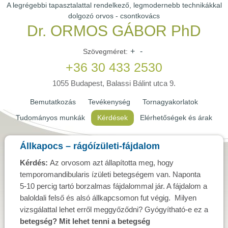
A legrégebbi tapasztalattal rendelkező, legmodernebb technikákkal
dolgozó orvos - csontkovács
Dr. ORMOS GÁBOR PhD
+
-
Szövegméret:
+36 30 433 2530
1055 Budapest, Balassi Bálint utca 9.
Bemutatkozás
Tevékenység
Tornagyakorlatok
Tudományos munkák
Kérdések
Elérhetőségek és árak
Állkapocs – rágóízületi-fájdalom
Kérdés:
Az orvosom azt állapította meg, hogy
temporomandibularis ízületi betegségem van. Naponta
5-10 percig tartó borzalmas fájdalommal jár. A fájdalom a
baloldali felső és alsó állkapcsomon fut végig. Milyen
vizsgálattal lehet erről meggyőződni? Gyógyítható-e ez a
betegség? Mit lehet tenni a betegség