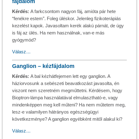
fájdalom
Kérdés:
A farkcsontom nagyon fáj, amióta pár hete
“fenékre estem”. Foleg üléskor. Jelenleg fizikoterápiás
kezelést kapok. Javasoltam kerék alakú párnát, de úgy
is fáj az ülés. Ha nem használnak, van-e más
gyógymód?
Válasz…
Ganglion – kézfájdalom
Kérdés:
A bal kézhátfejemen lett egy ganglion. A
háziorvosunk a sebészeti beavatkozást javasolta, én
viszont nem szeretném megműttetni. Kérdésem, hogy
Bioptron-lámpa használatával elmulasztható-e, vagy
mindenképpen meg kell műteni? Ha nem műtetem meg,
lesz-e valamilyen hátrányos egészségügyi
következménye? A ganglion egyébként mitől alakul ki?
Válasz…