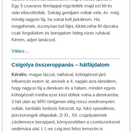
Egy 5 csavaros fémlappal rögzítették majd ezt fél év
után eltávolították. Sokáig gondjaim voltak vele, és még
mindig nagyon fáj, ha sokat kell járkálnom. Ha
megpihenek, iszonyúan tud fájni, lüktet,néha fél éjszaka
csak forgolódom és borogatom hideg vizes ruhával.
Kérem, adjon tanácsot.
Válasz…
Csigolya összeroppanás – hátfájdalom
Kérdés:
magas lázzal, náthával, köhögéssel járó
influenzán estem át, aminek a 4. napján arra ébredtem,
hogy nagyon fáj a derekam és a hátam, minden egyes
köhögésnél mintha ezer kést döftek volna a derekamba.
3 hét után az MRI röntgenen elég rossz eredményeim
voltak, lumbális lordosis fokozott, kp. fokú spondilosis,
porckorongok ellapultak, D XI., XII. csigolyatestek
zárólemeze beroppant, környezetében a csontszerkezet
oedémára utal. L I.-es csig.test felso lemezén is