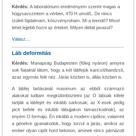
Kérdés:
A laboratóriumi eredményem szerint magas a
húgysavszintem a vérben, 470 H umol/L. De nincs
ízületi fájdalmam, köszvényroham. Mi a teendő? Mivel
lehet lejjebb hozni az érteket. Milyen diétát javasol?
Válasz…
Láb deformitás
Kérdés:
Manapság Budapesten (főleg nyáron) annyira
sok fiatalnál látom, hogy a két lábfejük kancsít/bandzsít,
azaz egymás felé néz. Járás közben is, állás közben is.
A lábfej tartásánál maximum az ebből származó
alakokat tudtam megkülönböztetni (az O lábúak kifelé
tartják a lábfejet és inkább sarkosak; az X-esek pedig
picit befelé és inkább lábujjakon támaszkodnak), az
enyém O formájú. Én inkább a modern cipőkre, valamint
a génekre gyanakodok, hogy torzul a járás, amikor az
ember olyan cipőt hord betonon, aminek nincs párnázott