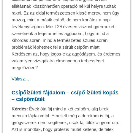
ellátásnak köszönhetően operáció nélkül helyre tudtak
rakni. Ez az oldal természetesen kissé merev, nem úgy
mozog, mint a másik csípő, de nem korlátoz a napi
tevékenységben. Most 29 évesen viszont gyermeket
szeretnénk a férjemmel és aggódom, hogy mind a
kihordás során, mind a természetes szülés során
problémák léphetnek fel a sérült csípőm miatt.
Kérdésem az, hogy jogos-e az aggódásom, és érdemes
valamilyen vizsgálatra elmennem a terhességet
megelőzően?
Válasz…
Csípőízületi fájdalom – csípő ízületi kopás
– csípőműtét
Kérdés:
Évek óta fáj mind a két csípőm, alig birok
menni a fájdalomtól. Emellett még a derekam is fáj, a
gyógyszerek nem segítenek, csak fáj tőlük a gyomrom.
Azt is mondták, hogy protézis műtét kellene, de félek