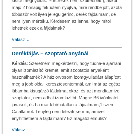
kissé megnyúltak. Porcrések nem szukebbek.), akkor
majd 2 hónapig feküdtem nyújtva, mire rendbe jött, azóta
többször volt ilyen jellegu gerinc, derék fájdalmam, de
nem ilyen mértéku. Kérdésem az lenne, hogy mitol
lehetnek ezek a fájdalmak?
Válasz…
Derékfájás – szoptató anyánál
Kérdés
: Szeretném megkérdezni, hogy tudna-e ajánlani
olyan izomlazító krémet, amit szoptatós anyaként
használhatnék? A háziorvosom izomgyulladást állapított
meg a jobb oldali keresztcsontomnál, ami már az egész
lábamba kisugárzó fájdalmat okoz, és azt mondta,mivel
szoptatok, nem adhat izomlazítót. Magne B6 ivóoldatot
javasolt, és ha már kibírhatatlan a fájdalmam,1 szem
Cataflamot. Tényleg nem létezik semmi, amivel
enyhíthetném a fájdalmam? Ez magától elmúlik?
Válasz…