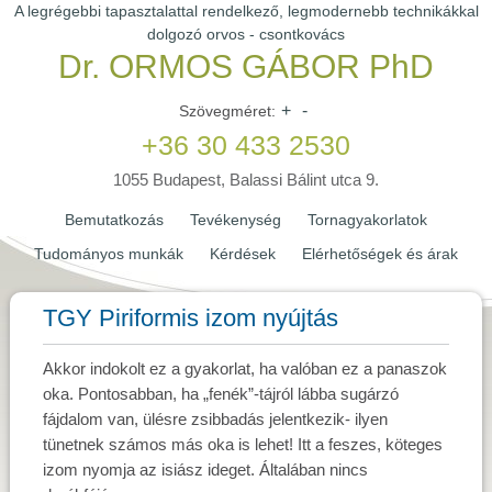
A legrégebbi tapasztalattal rendelkező, legmodernebb technikákkal
dolgozó orvos - csontkovács
Dr. ORMOS GÁBOR PhD
+
-
Szövegméret:
+36 30 433 2530
1055 Budapest, Balassi Bálint utca 9.
Bemutatkozás
Tevékenység
Tornagyakorlatok
Tudományos munkák
Kérdések
Elérhetőségek és árak
TGY Piriformis izom nyújtás
Akkor indokolt ez a gyakorlat, ha valóban ez a panaszok
oka. Pontosabban, ha „fenék”-tájról lábba sugárzó
fájdalom van, ülésre zsibbadás jelentkezik- ilyen
tünetnek számos más oka is lehet! Itt a feszes, köteges
izom nyomja az isiász ideget. Általában nincs