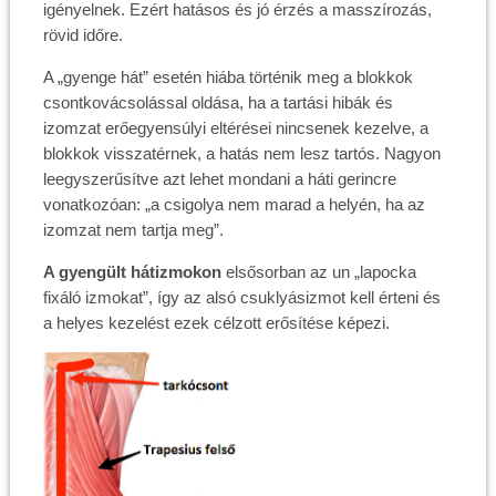
igényelnek. Ezért hatásos és jó érzés a masszírozás,
rövid időre.
A „gyenge hát” esetén hiába történik meg a blokkok
csontkovácsolással oldása, ha a tartási hibák és
izomzat erőegyensúlyi eltérései nincsenek kezelve, a
blokkok visszatérnek, a hatás nem lesz tartós. Nagyon
leegyszerűsítve azt lehet mondani a háti gerincre
vonatkozóan: „a csigolya nem marad a helyén, ha az
izomzat nem tartja meg”.
A gyengült hátizmokon
elsősorban az un „lapocka
fixáló izmokat”, így az alsó csuklyásizmot kell érteni és
a helyes kezelést ezek célzott erősítése képezi.