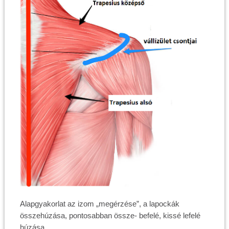
Alapgyakorlat az izom „megérzése”, a lapockák
összehúzása, pontosabban össze- befelé, kissé lefelé
húzása.