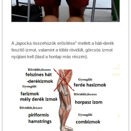
A „lapocka összehúzók erősítése” mellett a háti-derék
feszítő izmot, valamint a többi rövidült, görcsös izmot
nyújtani kell (lásd a honlap más részén).