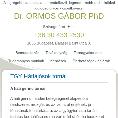
A legrégebbi tapasztalattal rendelkező, legmodernebb technikákkal
dolgozó orvos - csontkovács
Dr. ORMOS GÁBOR PhD
+
-
Szövegméret:
+36 30 433 2530
1055 Budapest, Balassi Bálint utca 9.
Bemutatkozás
Tevékenység
Tornagyakorlatok
Tudományos munkák
Kérdések
Elérhetőségek és árak
TGY Hátfájósok tornái
A háti gerinc tornái
A háti gerinc minden betegségénél alapvető a
rendszeres mozgás és az izomzat erejének, jó
tónusának fenntartása-azaz a gyógytorna, a tartás
tudatos korrigálása és (ha van mód rá és ha tud/szeret