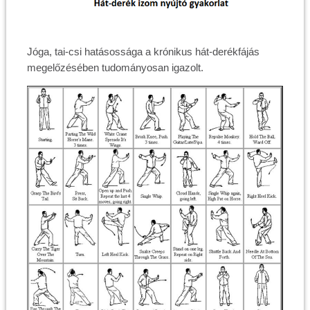
Jóga, tai-csi hatásossága a krónikus hát-derékfájás
megelőzésében tudományosan igazolt.