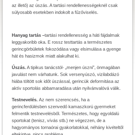
az illető) az úszás. A tartási rendellenességeknél csak
súlyosabb esetekben indokolt a fűzőviselés.
Hanyag tartás –
tartási rendellenesség a háti fájdalmak
leggyakoribb oka. E rossz testtartás a természetes
gerincgörbületek fokozódása vagy elsimulása a gyenge
hát és hasizmok miatt alakulhat ki.
Úszás.
A tipikus tanácstól- „menjen úszni”, önmagában
javulást nem várhatunk. Sok versenyúszó, vizilabdázó
hiába töltött sok időt úszással, gerincük deformitása az
aktív sportolás abbamaradása után nyilvánvalóvá válik.
Testnevelés.
Az nem szerencsés, ha a
gerincferdülésben szenvedő kamaszkorú gyermeket
felmentik testnevelésből. Természetes, hogy egyoldalú
sportokat (tenisz, vívás stb.) ne végezzen, de a
hagyományos tornaórai gyakorlatokkal, néhány kivételtől
eltekintve, nincs probléma.