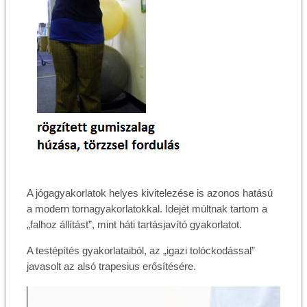
A jógagyakorlatok helyes kivitelezése is azonos hatású
a modern tornagyakorlatokkal. Idejét múltnak tartom a
„falhoz állítást”, mint háti tartásjavító gyakorlatot.
A testépítés gyakorlataiból, az „igazi tolóckodással”
javasolt az alsó trapesius erősítésére.