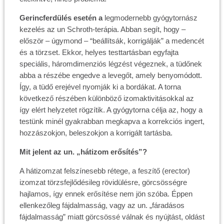
Gerincferdülés esetén a
legmodernebb gyógytornász
kezelés az un Schroth-terápia. Abban segít, hogy –
először – úgymond – “beállítsák, korrigálják” a medencét
és a törzset. Ekkor, helyes testtartásban egyfajta
speciális, háromdimenziós légzést végeznek, a tüdőnek
abba a részébe engedve a levegőt, amely benyomódott.
Így, a tüdő erejével nyomják ki a bordákat. A torna
következő részében különböző izomaktivitásokkal az
így elért helyzetet rögzítik. A gyógytorna célja az, hogy a
testünk minél gyakrabban megkapva a korrekciós ingert,
hozzászokjon, beleszokjon a korrigált tartásba.
Mit jelent az un. „hátizom erősítés”?
A hátizomzat felszínesebb rétege, a feszítő (erector)
izomzat törzsfejlődésileg rövidülésre, görcsösségre
hajlamos, így ennek erősítése nem jön szóba. Éppen
ellenkezőleg fájdalmasság, vagy az un. „fáradásos
fájdalmasság” miatt görcsössé válnak és nyújtást, oldást