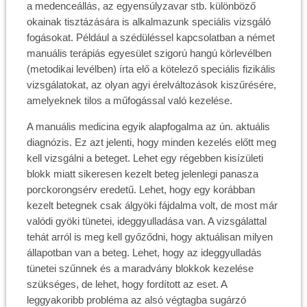
a medenceállás, az egyensúlyzavar stb. különböző
okainak tisztázására is alkalmazunk speciális vizsgáló
fogásokat. Például a szédüléssel kapcsolatban a német
manuális terápiás egyesület szigorú hangú körlevélben
(metodikai levélben) írta elő a kötelező speciális fizikális
vizsgálatokat, az olyan agyi érelváltozások kiszűrésére,
amelyeknek tilos a műfogással való kezelése.
A manuális medicina egyik alapfogalma az ún. aktuális
diagnózis. Ez azt jelenti, hogy minden kezelés előtt meg
kell vizsgálni a beteget. Lehet egy régebben kisízületi
blokk miatt sikeresen kezelt beteg jelenlegi panasza
porckorongsérv eredetű. Lehet, hogy egy korábban
kezelt betegnek csak álgyöki fájdalma volt, de most már
valódi gyöki tünetei, ideggyulladása van. A vizsgálattal
tehát arról is meg kell győződni, hogy aktuálisan milyen
állapotban van a beteg. Lehet, hogy az ideggyulladás
tünetei szűnnek és a maradvány blokkok kezelése
szükséges, de lehet, hogy fordított az eset. A
leggyakoribb probléma az alsó végtagba sugárzó