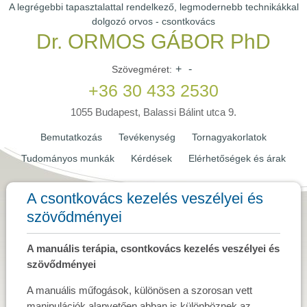
A legrégebbi tapasztalattal rendelkező, legmodernebb technikákkal
dolgozó orvos - csontkovács
Dr. ORMOS GÁBOR PhD
+
-
Szövegméret:
+36 30 433 2530
1055 Budapest, Balassi Bálint utca 9.
Bemutatkozás
Tevékenység
Tornagyakorlatok
Tudományos munkák
Kérdések
Elérhetőségek és árak
A csontkovács kezelés veszélyei és
szövődményei
A manuális terápia, csontkovács kezelés veszélyei és
szövődményei
A manuális műfogások, különösen a szorosan vett
manipulációk alapvetően abban is különböznek az