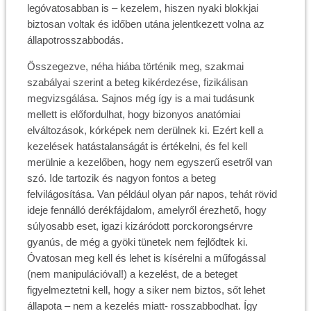
legóvatosabban is – kezelem, hiszen nyaki blokkjai
biztosan voltak és időben utána jelentkezett volna az
állapotrosszabbodás.
Összegezve, néha hiába történik meg, szakmai
szabályai szerint a beteg kikérdezése, fizikálisan
megvizsgálása. Sajnos még így is a mai tudásunk
mellett is előfordulhat, hogy bizonyos anatómiai
elváltozások, kórképek nem derülnek ki. Ezért kell a
kezelések hatástalanságát is értékelni, és fel kell
merülnie a kezelőben, hogy nem egyszerű esetről van
szó. Ide tartozik és nagyon fontos a beteg
felvilágosítása. Van például olyan pár napos, tehát rövid
ideje fennálló derékfájdalom, amelyről érezhető, hogy
súlyosabb eset, igazi kizáródott porckorongsérvre
gyanús, de még a gyöki tünetek nem fejlődtek ki.
Óvatosan meg kell és lehet is kísérelni a műfogással
(nem manipulációval!) a kezelést, de a beteget
figyelmeztetni kell, hogy a siker nem biztos, sőt lehet
állapota – nem a kezelés miatt- rosszabbodhat. Így