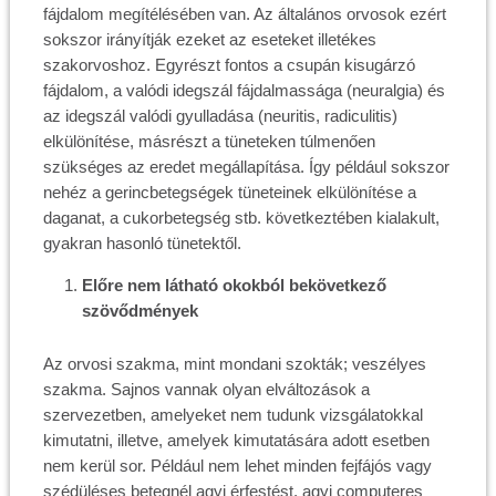
fájdalom megítélésében van. Az általános orvosok ezért
sokszor irányítják ezeket az eseteket illetékes
szakorvoshoz. Egyrészt fontos a csupán kisugárzó
fájdalom, a valódi idegszál fájdalmassága (neuralgia) és
az idegszál valódi gyulladása (neuritis, radiculitis)
elkülönítése, másrészt a tüneteken túlmenően
szükséges az eredet megállapítása. Így például sokszor
nehéz a gerincbetegségek tüneteinek elkülönítése a
daganat, a cukorbetegség stb. következtében kialakult,
gyakran hasonló tünetektől.
Előre nem látható okokból bekövetkező
szövődmények
Az orvosi szakma, mint mondani szokták; veszélyes
szakma. Sajnos vannak olyan elváltozások a
szervezetben, amelyeket nem tudunk vizsgálatokkal
kimutatni, illetve, amelyek kimutatására adott esetben
nem kerül sor. Például nem lehet minden fejfájós vagy
szédüléses betegnél agyi érfestést, agyi computeres