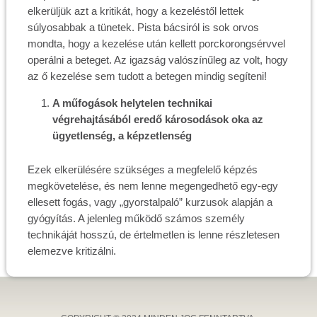
elkerüljük azt a kritikát, hogy a kezeléstől lettek
súlyosabbak a tünetek. Pista bácsiról is sok orvos
mondta, hogy a kezelése után kellett porckorongsérvvel
operálni a beteget. Az igazság valószínűleg az volt, hogy
az ő kezelése sem tudott a betegen mindig segíteni!
A műfogások helytelen technikai
végrehajtásából eredő károsodások oka az
ügyetlenség, a képzetlenség
Ezek elkerülésére szükséges a megfelelő képzés
megkövetelése, és nem lenne megengedhető egy-egy
ellesett fogás, vagy „gyorstalpaló” kurzusok alapján a
gyógyítás. A jelenleg működő számos személy
technikáját hosszú, de értelmetlen is lenne részletesen
elemezve kritizálni.