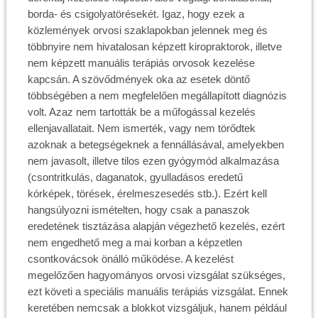
borda- és csigolyatörésekét. Igaz, hogy ezek a
közlemények orvosi szaklapokban jelennek meg és
többnyire nem hivatalosan képzett kiropraktorok, illetve
nem képzett manuális terápiás orvosok kezelése
kapcsán. A szövődmények oka az esetek döntő
többségében a nem megfelelően megállapított diagnózis
volt. Azaz nem tartották be a műfogással kezelés
ellenjavallatait. Nem ismerték, vagy nem törődtek
azoknak a betegségeknek a fennállásával, amelyekben
nem javasolt, illetve tilos ezen gyógymód alkalmazása
(csontritkulás, daganatok, gyulladásos eredetű
kórképek, törések, érelmeszesedés stb.). Ezért kell
hangsúlyozni ismételten, hogy csak a panaszok
eredetének tisztázása alapján végezhető kezelés, ezért
nem engedhető meg a mai korban a képzetlen
csontkovácsok önálló működése. A kezelést
megelőzően hagyományos orvosi vizsgálat szükséges,
ezt követi a speciális manuális terápiás vizsgálat. Ennek
keretében nemcsak a blokkot vizsgáljuk, hanem például