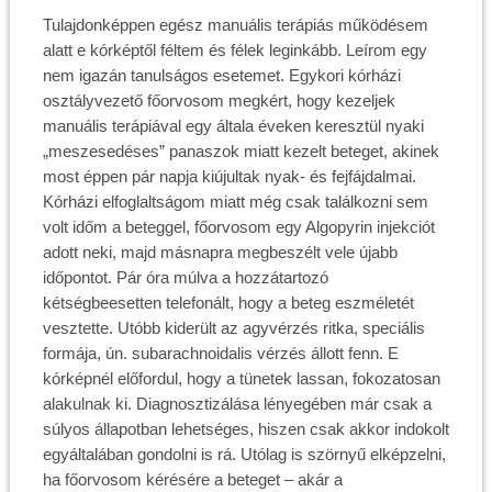
Tulajdonképpen egész manuális terápiás működésem
alatt e kórképtől féltem és félek leginkább. Leírom egy
nem igazán tanulságos esetemet. Egykori kórházi
osztályvezető főorvosom megkért, hogy kezeljek
manuális terápiával egy általa éveken keresztül nyaki
„meszesedéses” panaszok miatt kezelt beteget, akinek
most éppen pár napja kiújultak nyak- és fejfájdalmai.
Kórházi elfoglaltságom miatt még csak találkozni sem
volt időm a beteggel, főorvosom egy Algopyrin injekciót
adott neki, majd másnapra megbeszélt vele újabb
időpontot. Pár óra múlva a hozzátartozó
kétségbeesetten telefonált, hogy a beteg eszméletét
vesztette. Utóbb kiderült az agyvérzés ritka, speciális
formája, ún. subarachnoidalis vérzés állott fenn. E
kórképnél előfordul, hogy a tünetek lassan, fokozatosan
alakulnak ki. Diagnosztizálása lényegében már csak a
súlyos állapotban lehetséges, hiszen csak akkor indokolt
egyáltalában gondolni is rá. Utólag is szörnyű elképzelni,
ha főorvosom kérésére a beteget – akár a