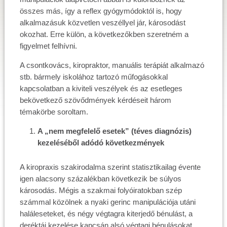
összes más, így a reflex gyógymódoktól is, hogy
alkalmazásuk közvetlen veszéllyel jár, károsodást
okozhat. Erre külön, a következőkben szeretném a
figyelmet felhívni.
A csontkovács, kiropraktor, manuális terápiát alkalmazó
stb. bármely iskolához tartozó műfogásokkal
kapcsolatban a kiviteli veszélyek és az esetleges
bekövetkező szövődmények kérdéseit három
témakörbe soroltam.
A „nem megfelelő esetek” (téves diagnózis)
kezeléséből adódó következmények
A kiropraxis szakirodalma szerint statisztikailag évente
igen alacsony százalékban következik be súlyos
károsodás. Mégis a szakmai folyóiratokban szép
számmal közölnek a nyaki gerinc manipulációja utáni
haláleseteket, és négy végtagra kiterjedő bénulást, a
deréktáj kezelése kapcsán alsó végtagi bénulásokat,