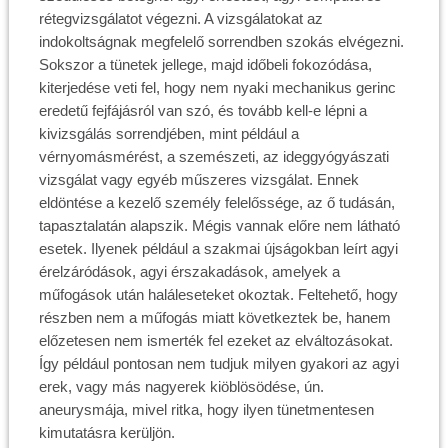
rétegvizsgálatot végezni. A vizsgálatokat az
indokoltságnak megfelelő sorrendben szokás elvégezni.
Sokszor a tünetek jellege, majd időbeli fokozódása,
kiterjedése veti fel, hogy nem nyaki mechanikus gerinc
eredetű fejfájásról van szó, és tovább kell-e lépni a
kivizsgálás sorrendjében, mint például a
vérnyomásmérést, a szemészeti, az ideggyógyászati
vizsgálat vagy egyéb műszeres vizsgálat. Ennek
eldöntése a kezelő személy felelőssége, az ő tudásán,
tapasztalatán alapszik. Mégis vannak előre nem látható
esetek. Ilyenek például a szakmai újságokban leírt agyi
érelzáródások, agyi érszakadások, amelyek a
műfogások után haláleseteket okoztak. Feltehető, hogy
részben nem a műfogás miatt következtek be, hanem
előzetesen nem ismerték fel ezeket az elváltozásokat.
Így például pontosan nem tudjuk milyen gyakori az agyi
erek, vagy más nagyerek kiöblösödése, ún.
aneurysmája, mivel ritka, hogy ilyen tünetmentesen
kimutatásra kerüljön.