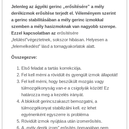
Jelenleg az ágyéki gerinc „erősítésére” a mély
derékizmok erősítése terjedt el. Véleményem szerint
a gerinc stabilitásában a mély gerinc izmokkal
szemben a mély hasizmoknak van nagyobb szerepe.
Ezzel kapcsolatban az
erősítésére
„felülést”végeztetnek, sokszor hibásan. Helyesen a
„felemelkedést” lásd a tornagyakorlatok alatt.
Összegezve:
Első feladat a tartás korrekciója.
Fel kell mérni a rövidült és gyengült izmok állapotát!
Fel kell mérni, hogy beszűkült mozgás vagy
túlmozgékonyság van-e a csigolyák között! Ez
határozza meg a kezelés irányát.
A blokkolt gerincszakaszt bemozgatni, a
túlmozgékonyat stabilizálni kell. ez lehet
egyénenként egyszerre is probléma
Rövidült izmok nyújtása után izomerősítés.
A „mély derék izom” erősítés önmagában nem