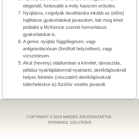
elegendő, fontosabb a mély hasizom erősítés.
Nyújtásra, csigolyák távolítására inkább az (előre)
hajlításos gyakorlatokat javasolom, bár meg lehet
próbálni a McKenzie szerinti homorításos
gyakorlatokat is.
A gerinc nyújtás függőlegesen, vagy
antigravitációsan (fordított helyzetben), vagy
vízszintesen.
Akut (heveny) stádiumban a kímélet, támasztás,
például nyakfájdalomnál nyaktartó, derékfájósoknál
helyes fektetés (visszatérő derékfájósoknál
túlterheléskor is) fűző/öv viselés javasolt.
COPYRIGHT © 2024 MINDEN JOG FENNTARTVA.
PATRIKMOL SOLUTIONS