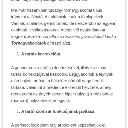
Ma már hazánkban tucatnyi torna/gyakorlat típus,
irányzat található. Az alábbiak csak a fő alapelvek.
Vannak általános gerinctornák, de célszerűbb az egyéni
okoknak, elváltozásoknak megfelelő gyakorlatokat
végezni.
Ezekre vonatkozó részletes javaslatokat lásd a
Tornagyakorlatok
címszó alatt.
A tartás korrekciója.
A gerinctorna a tartás ellenőrzésével, illetve a hibás
tartás korrekciójával kezdődik. Leggyakoribb a fej/nyak
előrehajtott tartása, a hát előre görbült vagy ferdült
tartása, valamint a medence előredőlt helyzete, amely
rendszerint az ágyéki gerinc hiper (túlzott) lordózisával
(homorú) helyzetével jár együtt.
A tartó izomzat funkciójának javítása.
A gerincet legjobban egy árbócként képzelhetjük el,