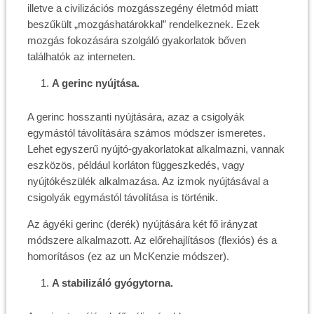
illetve a civilizációs mozgásszegény életmód miatt
beszűkült „mozgáshatárokkal” rendelkeznek. Ezek
mozgás fokozására szolgáló gyakorlatok bőven
találhatók az interneten.
A gerinc nyújtása.
A gerinc hosszanti nyújtására, azaz a csigolyák
egymástól távolítására számos módszer ismeretes.
Lehet egyszerű nyújtó-gyakorlatokat alkalmazni, vannak
eszközös, például korláton függeszkedés, vagy
nyújtókészülék alkalmazása. Az izmok nyújtásával a
csigolyák egymástól távolítása is történik.
Az ágyéki gerinc (derék) nyújtására két fő irányzat
módszere alkalmazott. Az előrehajlításos (flexiós) és a
homorításos (ez az un McKenzie módszer).
A stabilizáló gyógytorna.