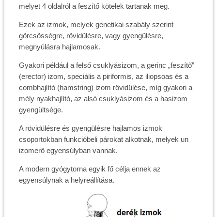
melyet 4 oldalról a feszítő kötelek tartanak meg.
Ezek az izmok, melyek genetikai szabály szerint
görcsösségre, rövidülésre, vagy gyengülésre,
megnyúlásra hajlamosak.
Gyakori például a felső csuklyásizom, a gerinc „feszítő”
(erector) izom, speciális a piriformis, az iliopsoas és a
combhajlító (hamstring) izom rövidülése, míg gyakori a
mély nyakhajlító, az alsó csuklyásizom és a hasizom
gyengültsége.
A rövidülésre és gyengülésre hajlamos izmok
csoportokban funkcióbeli párokat alkotnak, melyek un
izomerő egyensúlyban vannak.
A modern gyógytorna egyik fő célja ennek az
egyensúlynak a helyreállítása.