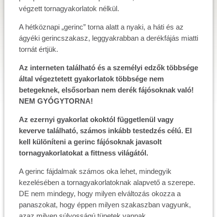
végzett tornagyakorlatok nélkül.
A hétköznapi „gerinc” torna alatt a nyaki, a háti és az
ágyéki gerincszakasz, leggyakrabban a derékfájás miatti
tornát értjük.
Az interneten található és a személyi edzők többsége
által végeztetett gyakorlatok többsége nem
betegeknek, elsősorban nem derék fájósoknak való!
NEM GYÓGYTORNA!
Az ezernyi gyakorlat okoktól függetlenül vagy
keverve található, számos inkább testedzés célú. El
kell különíteni a gerinc fájósoknak javasolt
tornagyakorlatokat a fittness világától.
A gerinc fájdalmak számos oka lehet, mindegyik
kezelésében a tornagyakorlatoknak alapvető a szerepe.
DE nem mindegy, hogy milyen elváltozás okozza a
panaszokat, hogy éppen milyen szakaszban vagyunk,
azaz milyen súlyosságú tünetek vannak.