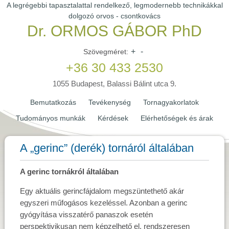
A legrégebbi tapasztalattal rendelkező, legmodernebb technikákkal
dolgozó orvos - csontkovács
Dr. ORMOS GÁBOR PhD
+
-
Szövegméret:
+36 30 433 2530
1055 Budapest, Balassi Bálint utca 9.
Bemutatkozás
Tevékenység
Tornagyakorlatok
Tudományos munkák
Kérdések
Elérhetőségek és árak
A „gerinc” (derék) tornáról általában
A gerinc tornákról általában
Egy aktuális gerincfájdalom megszüntethető akár
egyszeri műfogásos kezeléssel. Azonban a gerinc
gyógyítása visszatérő panaszok esetén
perspektivikusan nem képzelhető el, rendszeresen