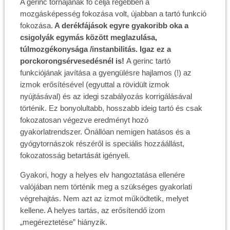
A gerinc tornájának fő célja régebben a
mozgásképesség fokozása volt, újabban a tartó funkció
fokozása.
A derékfájások egyre gyakoribb oka a
csigolyák egymás között meglazulása,
túlmozgékonysága /instanbilitás. Igaz ez a
porckorongsérvesedésnél is!
A gerinc tartó
funkciójának javítása a gyengülésre hajlamos (!) az
izmok erősítésével (egyuttal a rövidült izmok
nyújtásával) és az idegi szabályozás korrigálásával
történik. Ez bonyolultabb, hosszabb ideig tartó és csak
fokozatosan végezve eredményt hozó
gyakorlatrendszer. Önállóan nemigen hatásos és a
gyógytornászok részéről is speciális hozzáállást,
fokozatosság betartását igényeli.
Gyakori, hogy a helyes elv hangoztatása ellenére
valójában nem történik meg a szükséges gyakorlati
végrehajtás. Nem azt az izmot működtetik, melyet
kellene. A helyes tartás, az erősítendő izom
„megéreztetése” hiányzik.