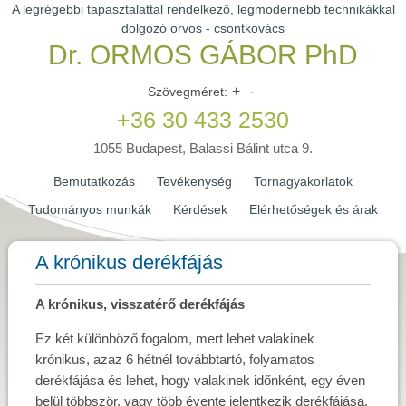
A legrégebbi tapasztalattal rendelkező, legmodernebb technikákkal
dolgozó orvos - csontkovács
Dr. ORMOS GÁBOR PhD
+
-
Szövegméret:
+36 30 433 2530
1055 Budapest, Balassi Bálint utca 9.
Bemutatkozás
Tevékenység
Tornagyakorlatok
Tudományos munkák
Kérdések
Elérhetőségek és árak
A krónikus derékfájás
A krónikus, visszatérő derékfájás
Ez két különböző fogalom, mert lehet valakinek
krónikus, azaz 6 hétnél továbbtartó, folyamatos
derékfájása és lehet, hogy valakinek időnként, egy éven
belül többször, vagy több évente jelentkezik derékfájása.