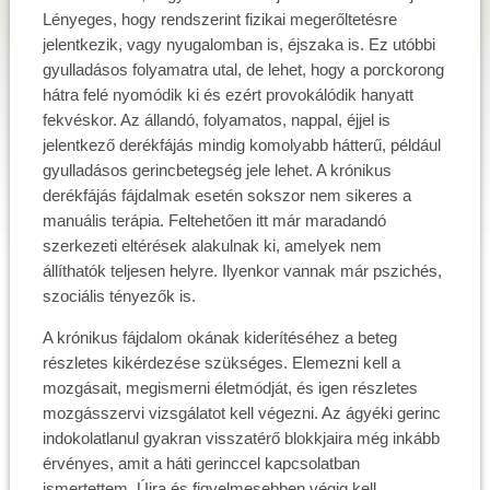
Lényeges, hogy rendszerint fizikai megerőltetésre
jelentkezik, vagy nyugalomban is, éjszaka is. Ez utóbbi
gyulladásos folyamatra utal, de lehet, hogy a porckorong
hátra felé nyomódik ki és ezért provokálódik hanyatt
fekvéskor. Az állandó, folyamatos, nappal, éjjel is
jelentkező derékfájás mindig komolyabb hátterű, például
gyulladásos gerincbetegség jele lehet. A krónikus
derékfájás fájdalmak esetén sokszor nem sikeres a
manuális terápia. Feltehetően itt már maradandó
szerkezeti eltérések alakulnak ki, amelyek nem
állíthatók teljesen helyre. Ilyenkor vannak már pszichés,
szociális tényezők is.
A krónikus fájdalom okának kiderítéséhez a beteg
részletes kikérdezése szükséges. Elemezni kell a
mozgásait, megismerni életmódját, és igen részletes
mozgásszervi vizsgálatot kell végezni. Az ágyéki gerinc
indokolatlanul gyakran visszatérő blokkjaira még inkább
érvényes, amit a háti gerinccel kapcsolatban
ismertettem. Újra és figyelmesebben végig kell