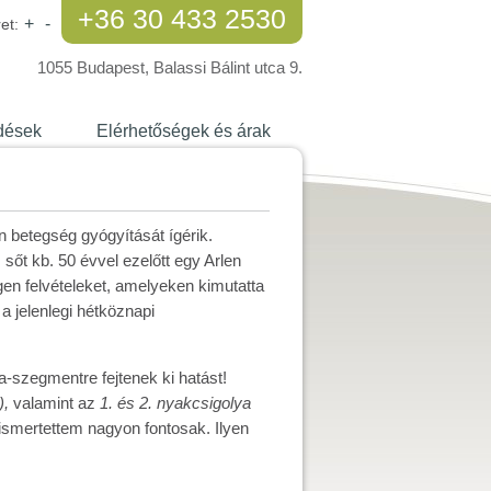
+36 30 433 2530
+
-
et:
1055 Budapest, Balassi Bálint utca 9.
dések
Elérhetőségek és árak
n betegség gyógyítását ígérik.
sőt kb. 50 évvel ezelőtt egy Arlen
gen felvételeket, amelyeken kimutatta
a jelenlegi hétköznapi
a-szegmentre fejtenek ki hatást!
),
valamint az
1. és 2. nyakcsigolya
ismertettem nagyon fontosak. Ilyen