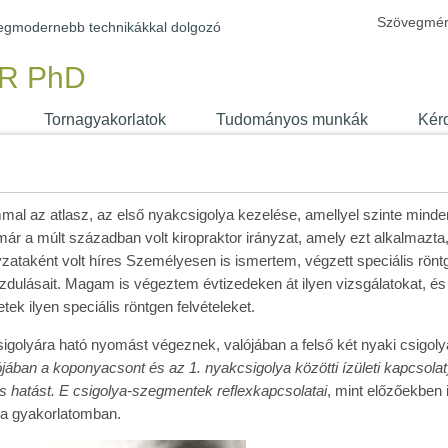
Szövegmér
 legmodernebb technikákkal dolgozó
R PhD
Tornagyakorlatok
Tudományos munkák
Kér
mmal az atlasz, az első nyakcsigolya kezelése, amellyel szinte minde
 a múlt században volt kiropraktor irányzat, amely ezt alkalmazta, 
zataként volt híres Személyesen is ismertem, végzett speciális rönt
ozdulásait. Magam is végeztem évtizedeken át ilyen vizsgálatokat, és 
ek ilyen speciális röntgen felvételeket.
sigolyára ható nyomást végeznek, valójában a felső két nyaki csigoly
jában a koponyacsont és az 1. nyakcsigolya közötti ízületi kapcsolat
hatást. E csigolya-szegmentek reflexkapcsolatai
, mint előzőekben 
 a gyakorlatomban.