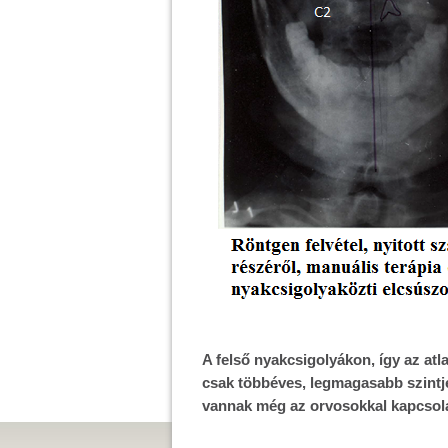
A felső nyakcsigolyákon, így az atl
csak többéves, legmagasabb szintje
vannak még az orvosokkal kapcsolat