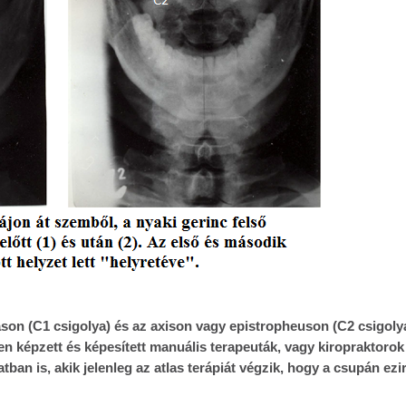
ason (C1 csigolya) és az axison vagy epistropheuson (C2 csigolya
n képzett és képesített manuális terapeuták, vagy kiropraktoro
ban is, akik jelenleg az atlas terápiát végzik, hogy a csupán ez