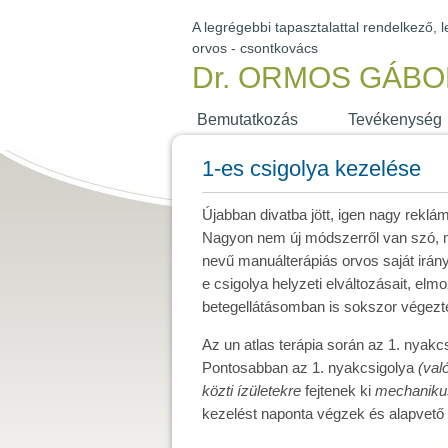
A legrégebbi tapasztalattal rendelkező,
orvos - csontkovács
Dr. ORMOS GÁBO
Bemutatkozás
Tevékenység
1-es csigolya kezelése
Újabban divatba jött, igen nagy reklá
Nagyon nem új módszerről van szó, már
nevű manuálterápiás orvos saját irány
e csigolya helyzeti elváltozásait, elm
betegellátásomban is sokszor végeztet
Az un atlas terápia során az 1. nyakc
Pontosabban az 1. nyakcsigolya
(való
közti ízületekre
fejtenek ki
mechanikus 
kezelést naponta végzek és alapvető