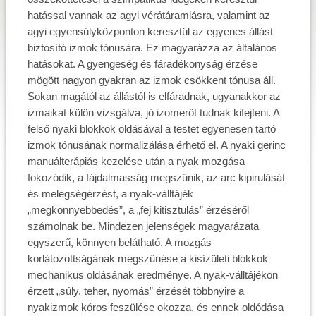
hatással vannak az agyi vérátáramlásra, valamint az
agyi egyensúlyközponton keresztül az egyenes állást
biztosító izmok tónusára. Ez magyarázza az általános
hatásokat. A gyengeség és fáradékonyság érzése
mögött nagyon gyakran az izmok csökkent tónusa áll.
Sokan magától az állástól is elfáradnak, ugyanakkor az
izmaikat külön vizsgálva, jó izomerőt tudnak kifejteni. A
felső nyaki blokkok oldásával a testet egyenesen tartó
izmok tónusának normalizálása érhető el. A nyaki gerinc
manuálterápiás kezelése után a nyak mozgása
fokozódik, a fájdalmasság megszűnik, az arc kipirulását
és melegségérzést, a nyak-válltájék
„megkönnyebbedés”, a „fej kitisztulás” érzéséről
számolnak be. Mindezen jelenségek magyarázata
egyszerű, könnyen belátható. A mozgás
korlátozottságának megszűnése a kisízületi blokkok
mechanikus oldásának eredménye. A nyak-válltájékon
érzett „súly, teher, nyomás” érzését többnyire a
nyakizmok kóros feszülése okozza, és ennek oldódása