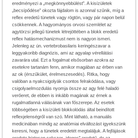
eredményezi a „megkönnyebbülést”. A kisízületek
„becsípődése” okozta fájdalom is azonnal szűnik, míg a
reflex eredetű tünetek vagy rögtön, vagy pár napon belül
csökkennek. A hagyományos orvosi szemlélet az
agytörzsi jellegű tünetek létrejöttében a blokk eredetű
reflex hatásmechanizmust nem is nagyon ismeri.
Jelenleg az ún. vertebrobasilaris keringészavar a
leggyakoribb diagnózis, ami az agyalap vérellátási
zavarára utal. Ezt a fogalmat elsősorban azokra az
esetekre tartanám fenn, amikor magában az érben van
az ok (érszűkület, érelmeszesedés). Ritka, hogy
valóban a nyakcsigolyák csontos felrakódása, vagy
csigolyaelmozdulás nyomja össze az agy felé haladó
verőeret, de ebben is inkább magának az érnek a
rugalmatlanná válásának van főszerepe. Az esetek
többségében a kisízületi blokkolódás által beindított
reflexjelenségről van szó. Mint látható, a manuális
medicinában mindig az anatómiai elváltozást igyekszünk
keresni, hogy a tünetek eredetét megtaláljuk. A fejfájások
eredete biztosan sokszor „ideges” eredetű, de az