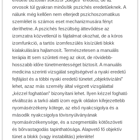
orvosok túl gyakran minősítik pszichés eredetűeknek. A
nálunk még kellően nem elterjedt pszichoszomatikus
szemlélet is számos eset mechanizmusára fényt
deríthetne. A pszichés feszültség áttevődése az
izomzatra közvetlenül is fájdalmat okozhat, de a kóros
izomfunkció, a tartós izomfeszülés kisízületi blokk
kialakulására hajlamosít. Természetesen a manuális
terápia itt sem szűnteti meg az okot, de rövidebb-
hosszabb időre tünetmentességet biztosít. A manuális
medicina szerinti vizsgálat segítségével a nyaki eredetű
fejfájást és a többi nyaki eredetű tünetet „objektivizálni”
lehet, azaz más személy által végzett vizsgálattal
„kézzel foghatóan” bizonyítani lehet. Ilyen kézzel fogható
elváltozás a tarkó alatti izom egyik oldalon kifejezettebb
nyomásérzékeny kötege, az első nyakcsigolya és a
második nyakcsigolya tövisnyúlványának
nyomásérzékenysége, és a szegmentális kötőszöveti
és bőrvastagodás tapinthatósága. Alapvető fő objektív
tünet a blokk (vagy instabilitás) jelenléte!