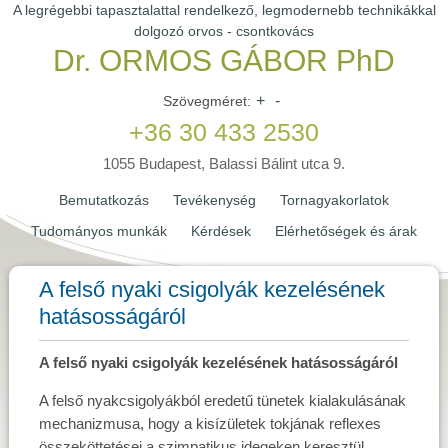
A legrégebbi tapasztalattal rendelkező, legmodernebb technikákkal
dolgozó orvos - csontkovács
Dr. ORMOS GÁBOR PhD
+
-
Szövegméret:
+36 30 433 2530
1055 Budapest, Balassi Bálint utca 9.
Bemutatkozás
Tevékenység
Tornagyakorlatok
Tudományos munkák
Kérdések
Elérhetőségek és árak
A felső nyaki csigolyák kezelésének
hatásosságáról
A felső nyaki csigolyák kezelésének hatásosságáról
A felső nyakcsigolyákból eredetű tünetek kialakulásának
mechanizmusa, hogy a kisízületek tokjának reflexes
összeköttetései a szimpatikus idegeken keresztül