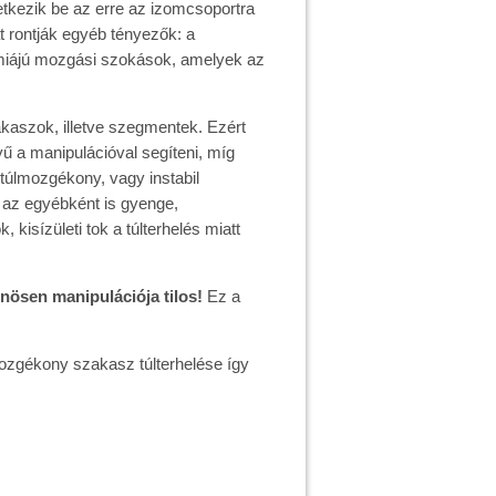
etkezik be az erre az izomcsoportra
t rontják egyéb tényezők: a
miájú mozgási szokások, amelyek az
akaszok, illetve szegmentek. Ezért
yű a manipulációval segíteni, míg
túlmozgékony, vagy instabil
 az egyébként is gyenge,
isízületi tok a túlterhelés miatt
nösen manipulációja tilos!
Ez a
mozgékony szakasz túlterhelése így