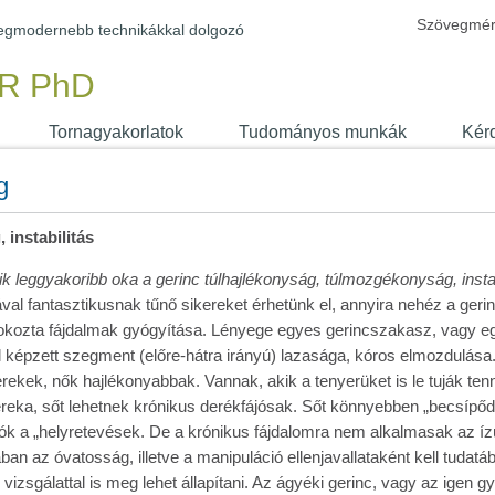
Szövegmér
 legmodernebb technikákkal dolgozó
R PhD
Tornagyakorlatok
Tudományos munkák
Kér
g
 instabilitás
ik leggyakoribb oka a gerinc túlhajlékonyság, túlmozgékonyság, instab
sával fantasztikusnak tűnő sikereket érhetünk el, annyira nehéz a ger
a okozta fájdalmak gyógyítása. Lényege egyes gerincszakasz, vagy 
al képzett szegment (előre-hátra irányú) lazasága, kóros elmozdulá
erekek, nők hajlékonyabbak. Vannak, akik a tenyerüket is le tuják ten
 dereka, sőt lehetnek krónikus derékfájósak. Sőt könnyebben „becsíp
jók a „helyretevések. De a krónikus fájdalomra nem alkalmasak az í
 az óvatosság, illetve a manipuláció ellenjavallataként kell tudatáb
 vizsgálattal is meg lehet állapítani. Az ágyéki gerinc, vagy az igen g