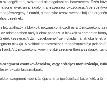
n az idegélettani, szövettani alapfogalmaknál ismertettem. Ezért köv
orna során gyakran a fájdalom, a feszesség fokozódása. A perspektívá
a mozgásszegény életmód, a többnyire rossz mechanikájú és ergonó
ához vezetnek.
llett találhatók a blokkolt, mozgáskorlátozott és a túlmozgékony sz
gy az adott esetben melyik okoz panaszt. A blokkolt szegmenten könn
netek kezelése. A „túlmozgékonyak” gerincfájdalmának oka lehet, a 
ment blokkja. A blokkolt gerincszakasz mozgásfunkciója (feladata)
árul. A túlmozgékony, vagy instabil szegmentben a szalagok, izmok, k
c-szegment csontkovácsolása, vagy erőteljes mobilizációja, külö
lések okozta fájdalmaknak.
kolt szegment mobilizációjával, manipulációjával kezelhető, a túl