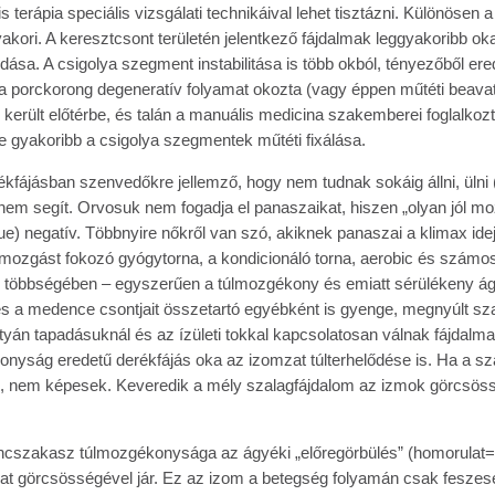
 terápia speciális vizsgálati technikáival lehet tisztázni. Különösen 
akori. A keresztcsont területén jelentkező fájdalmak leggyakoribb ok
dása. A csigolya szegment instabilitása is több okból, tényezőből eredh
a porckorong degeneratív folyamat okozta (vagy éppen műtéti beavatk
került előtérbe, és talán a manuális medicina szakemberei foglalkozt
 gyakoribb a csigolya szegmentek műtéti fixálása.
fájásban szenvedőkre jellemző, hogy nem tudnak sokáig állni, ülni (
m segít. Orvosuk nem fogadja el panaszaikat, hiszen „olyan jól mozog
e) negatív. Többnyire nőkről van szó, akiknek panaszai a klimax ide
ozgást fokozó gyógytorna, a kondicionáló torna, aerobic és számos
k többségében – egyszerűen a túlmozgékony és emiatt sérülékeny ágy
 a medence csontjait összetartó egyébként is gyenge, megnyúlt szala
n tapadásuknál és az ízületi tokkal kapcsolatosan válnak fájdalmass
konyság eredetű derékfájás oka az izomzat túlterhelődése is. Ha a sza
, nem képesek. Keveredik a mély szalagfájdalom az izmok görcsössé
incszakasz túlmozgékonysága az ágyéki „előregörbülés” (homorulat=l
omzat görcsösségével jár. Ez az izom a betegség folyamán csak fesze