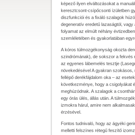
képező ilyen elváltozásokat a manuális
keresztcsont-csípőcsonti ízületben gy
diszfunkciói és a fixáló szalagok húzó
degeneratív eredetű lazaságtól, vagy 
folyamat az elmúlt néhány évtizedben 
szemléletében és gyakorlatában egyre
A kóros túlmozgékonyság okozta derék
szindrómának), de sokszor a fekvés ne
az egyenes lábemelés tesztje (Lasegu
növekedésével A gyakran szokásos, m
fellépő derékfájdalom oka – az esete
következménye, hogy a csigolyákat és
meghúzódnak. A szalagok a csonthártyá
egy órás ülés, állás után. A túlmozgé
izmokra hárul, amire nem alkalmasak
érzésével.
Fontos tudnivaló, hogy az ágyéki ger
melletti felszínes rétegű feszítő iz