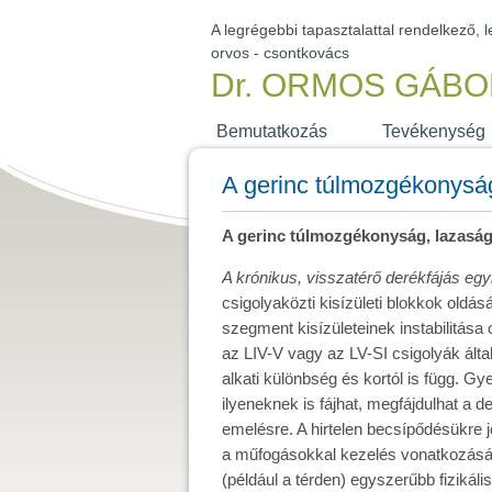
A legrégebbi tapasztalattal rendelkező,
orvos - csontkovács
Dr. ORMOS GÁBO
Bemutatkozás
Tevékenység
A gerinc túlmozgékonysá
A gerinc túlmozgékonyság, lazaság,
A krónikus, visszatérő derékfájás egy
csigolyaközti kisízületi blokkok oldá
szegment kisízületeinek instabilitás
az LIV-V vagy az LV-SI csigolyák ált
alkati különbség és kortól is függ. Gy
ilyeneknek is fájhat, megfájdulhat a
emelésre. A hirtelen becsípődésükre 
a műfogásokkal kezelés vonatkozásában
(például a térden) egyszerűbb fizikális