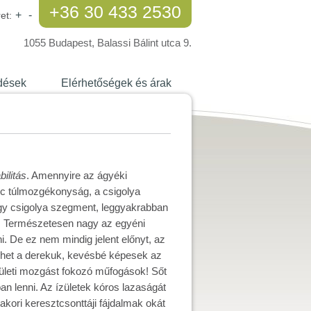
+36 30 433 2530
+
-
et:
1055 Budapest, Balassi Bálint utca 9.
dések
Elérhetőségek és árak
ilitás
. Amennyire az ágyéki
inc túlmozgékonyság, a csigolya
egy csigolya szegment, leggyakrabban
sa. Természetesen nagy az egyéni
ni. De ez nem mindig jelent előnyt, az
ődhet a derekuk, kevésbé képesek az
zületi mozgást fokozó műfogások! Sőt
an lenni. Az ízületek kóros lazaságát
yakori keresztcsonttáji fájdalmak okát