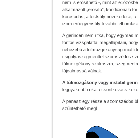
nem is erősíthető -, mint az e1őzőkbe
alkalmazott „erősítő”, kondicionáló t
korosodás, a testsúly növekedése, 
izom erőegyensúly további felbomlás
A gerincen nem ritka, hogy egymás me
fontos vizsgálattal megállapítani, ho
nehezebb a túlmozgékonyság miatti tü
csigolyaszegmenttel szomszédos szeg
túlmozgékony szakaszra, szegmentre h
fájdalmassá válnak.
A túlmozgákony vagy instabil gerin
leggyakoribb oka a csontkovács keze
A panasz egy része a szomszédos blok
szűntethető meg!