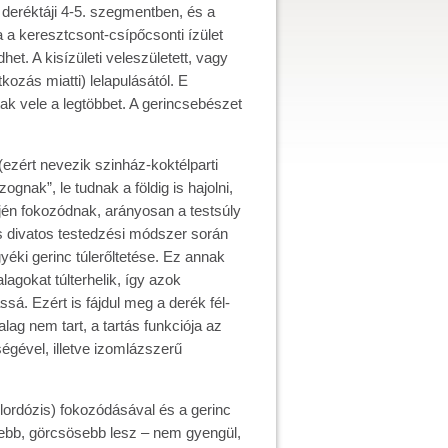
a deréktáji 4-5. szegmentben, és a
a a keresztcsont-csípőcsonti ízület
et. A kisízületi veleszületett, vagy
ozás miatti) lelapulásától. E
ak vele a legtöbbet. A gerincsebészet
ezért nevezik szinház-koktélparti
nak”, le tudnak a földig is hajolni,
jén fokozódnak, arányosan a testsúly
 divatos testedzési módszer során
éki gerinc túlerőltetése. Ez annak
gokat túlterhelik, így azok
á. Ezért is fájdul meg a derék fél-
lag nem tart, a tartás funkciója az
gével, illetve izomlázszerű
ordózis) fokozódásával és a gerinc
sebb, görcsösebb lesz – nem gyengül,